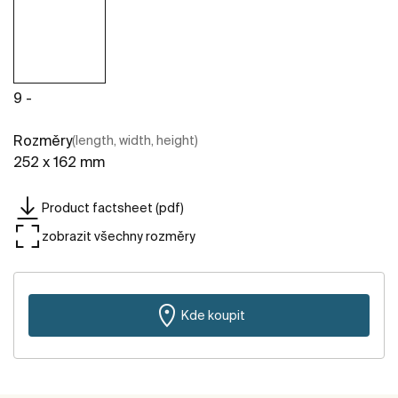
9 -
Rozměry
(length, width, height)
252 x 162 mm
Product factsheet (pdf)
zobrazit všechny rozměry
Kde koupit