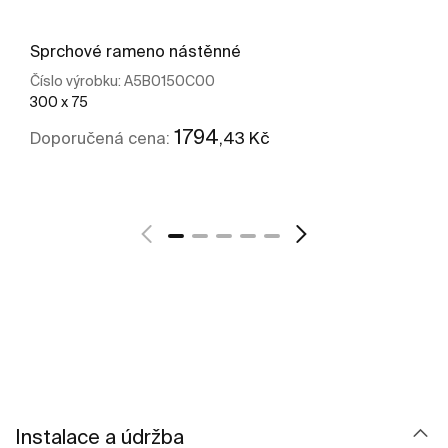
Sprchové rameno nástěnné
Číslo výrobku:
A5B0150C00
300 x 75
1794
,43 Kč
Doporučená cena:
Kde koupit
Zobrazit více
Instalace a údržba