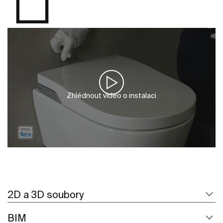
Zhlédnout video o instalaci
2D a 3D soubory
BIM