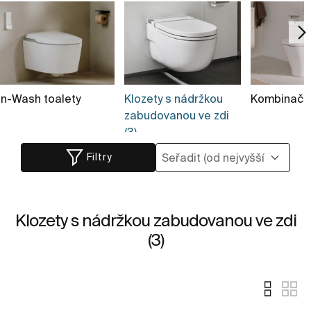
In-Wash toalety
Klozety s nádržkou
Kombinační
zabudovanou ve zdi
(3)
Filtry
Klozety s nádržkou zabudovanou ve zdi
(3)