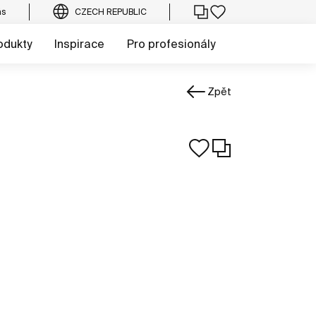
ás
CZECH REPUBLIC
odukty
Inspirace
Pro profesionály
Zpět