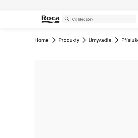
Zobrazit
Zobrazit
Zobrazit
Zobraz
Home
Produkty
Umyvadla
Příslu