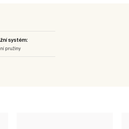
žní systém:
í pružiny