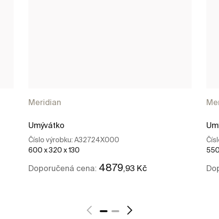
Meridian
Mer
Umývátko
Um
Číslo výrobku:
A32724X000
Čís
600 x 320 x 130
550
4879
,93 Kč
Doporučená cena:
Do
Kde koupit
Zobrazit více