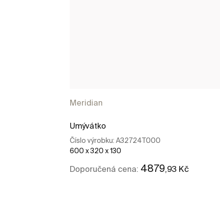
Meridian
Umývátko
Číslo výrobku:
A32724T000
600 x 320 x 130
4879
,93 Kč
Doporučená cena:
Kde koupit
Zobrazit více