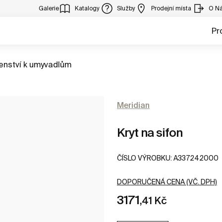
Galerie
Katalogy
Služby
Prodejní místa
O N
Pr
it
šenství k umyvadlům
Meridian
Kryt na sifon
ČÍSLO VÝROBKU:
A337242000
DOPORUČENÁ CENA (VČ. DPH)
3171
,41 Kč