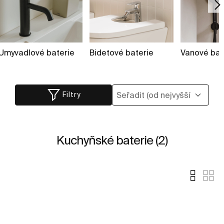
Umyvadlové baterie
Bidetové baterie
Vanové bat
Filtry
Kuchyňské baterie (2)