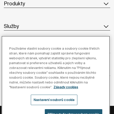
Produkty
Služby
O Společnosti
Používáme vlastní soubory cookie a soubory cookie třetích
stran, které nám pomáhají zajistit správné fungování
webových stránek, vytvářet statistiky pro zlepšení výkonu,
pamatovat si preference uživatelů a jejich volby a
zobrazovat relevantní reklamu. Kliknutím na "Přijmout
Inspirace
všechny soubory cookie" souhlasíte s používáním těchto
souborů cookie. Soubory cookie, které nejsou nezbytně
nutné, můžete nastavit nebo odmítnout kliknutím na
Sledujte nás
"Nastavení souborů cookie".
Zásady cookies
Nastavení souborů cookie
Zásady ochrany osobních údajů
Právní informace