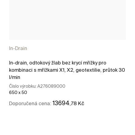
In-Drain
In-drain, odtokový žlab bez krycí mřížky pro
kombinaci s mřížkami X1, X2, geotextilie, průtok 30
l/min
Číslo výrobku:
A276089000
650 x 50
13694
,78 Kč
Doporučená cena:
Kde koupit
Zobrazit více