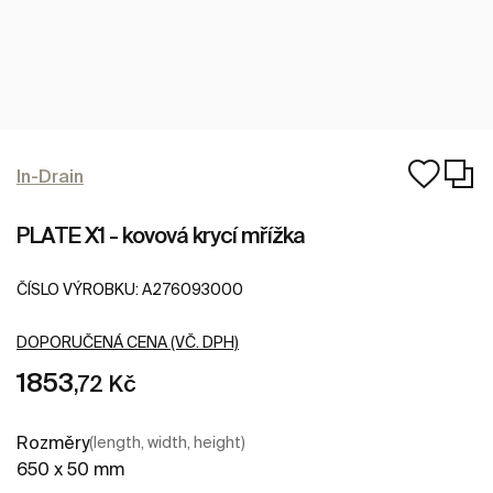
In-Drain
PLATE X1 - kovová krycí mřížka
ČÍSLO VÝROBKU:
A276093000
DOPORUČENÁ CENA (VČ. DPH)
1853
,72 Kč
Rozměry
(length, width, height)
650 x 50 mm