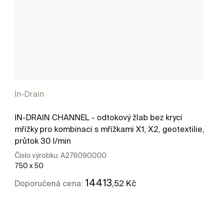
In-Drain
IN-DRAIN CHANNEL - odtokový žlab bez krycí
mřížky pro kombinaci s mřížkami X1, X2, geotextilie,
průtok 30 l/min
Číslo výrobku:
A276090000
750 x 50
14413
,52 Kč
Doporučená cena:
Kde koupit
Zobrazit více