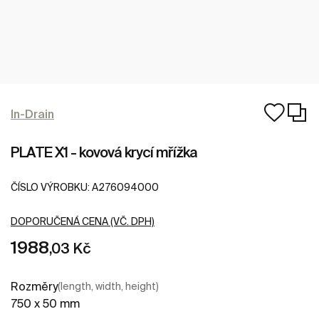
In-Drain
PLATE X1 - kovová krycí mřížka
ČÍSLO VÝROBKU:
A276094000
DOPORUČENÁ CENA (VČ. DPH)
1988
,03 Kč
Rozměry
(length, width, height)
750 x 50 mm