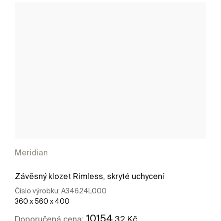
Meridian
Závěsný klozet Rimless, skryté uchycení
Číslo výrobku:
A34624L000
360 x 560 x 400
10154
,32 Kč
Doporučená cena: