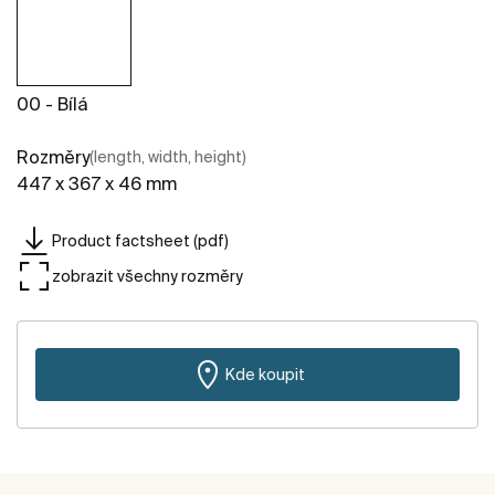
00 - Bílá
Rozměry
(length, width, height)
447 x 367 x 46 mm
Product factsheet (pdf)
zobrazit všechny rozměry
Kde koupit