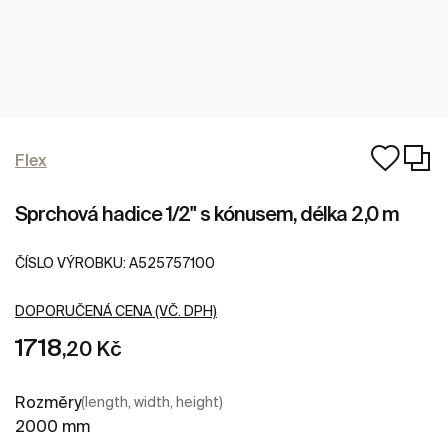
Flex
Sprchová hadice 1/2" s kónusem, délka 2,0 m
ČÍSLO VÝROBKU:
A525757100
DOPORUČENÁ CENA (VČ. DPH)
1718
,20 Kč
Rozměry
(length, width, height)
2000 mm