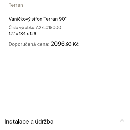
Terran
Vaničkový sifon Terran 90"
Číslo výrobku:
A27L018000
127 x 184 x 126
2096
,93 Kč
Doporučená cena:
Kde koupit
Zobrazit více
Instalace a údržba