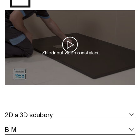
Zhlédnout video o instalaci
2D a 3D soubory
BIM