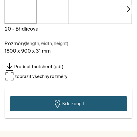
20 - Břidlicová
Rozměry
(length, width, height)
1800 x 900 x 31 mm
Product factsheet (pdf)
zobrazit všechny rozměry
Kde koupit