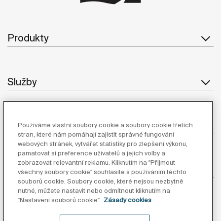
Produkty
Služby
O Společnosti
Používáme vlastní soubory cookie a soubory cookie třetích
stran, které nám pomáhají zajistit správné fungování
webových stránek, vytvářet statistiky pro zlepšení výkonu,
pamatovat si preference uživatelů a jejich volby a
zobrazovat relevantní reklamu. Kliknutím na "Přijmout
Inspirace
všechny soubory cookie" souhlasíte s používáním těchto
souborů cookie. Soubory cookie, které nejsou nezbytně
nutné, můžete nastavit nebo odmítnout kliknutím na
Sledujte nás
"Nastavení souborů cookie".
Zásady cookies