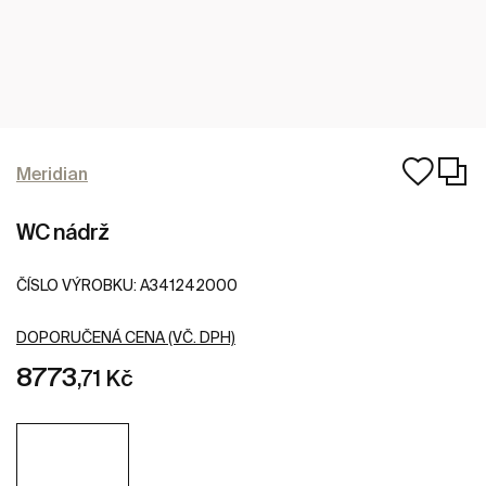
Meridian
WC nádrž
ČÍSLO VÝROBKU:
A341242000
DOPORUČENÁ CENA (VČ. DPH)
8773
,71 Kč