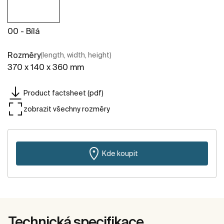
00 - Bílá
Rozměry
(length, width, height)
370 x 140 x 360 mm
Product factsheet (pdf)
zobrazit všechny rozměry
Kde koupit
Technická specifikace