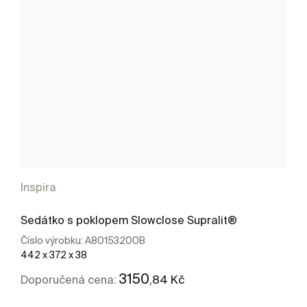
Inspira
Sedátko s poklopem Slowclose Supralit®
Číslo výrobku:
A80153200B
442 x 372 x 38
3150
,84 Kč
Doporučená cena: