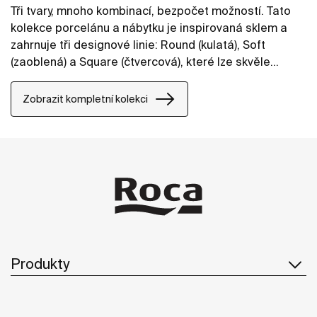
Tři tvary, mnoho kombinací, bezpočet možností. Tato
kolekce porcelánu a nábytku je inspirovaná sklem a
zahrnuje tři designové linie: Round (kulatá), Soft
(zaoblená) a Square (čtvercová), které lze skvěle
kombinovat, takže dokážou oživit koupelny v
jakémkoliv stylu.
Zobrazit kompletní kolekci
Produkty