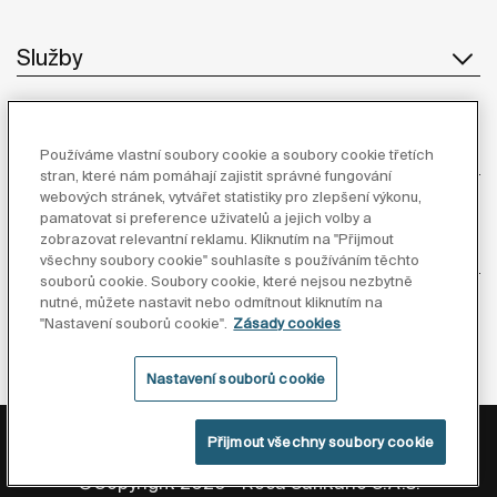
Služby
O Společnosti
Používáme vlastní soubory cookie a soubory cookie třetích
stran, které nám pomáhají zajistit správné fungování
webových stránek, vytvářet statistiky pro zlepšení výkonu,
pamatovat si preference uživatelů a jejich volby a
zobrazovat relevantní reklamu. Kliknutím na "Přijmout
Inspirace
všechny soubory cookie" souhlasíte s používáním těchto
souborů cookie. Soubory cookie, které nejsou nezbytně
nutné, můžete nastavit nebo odmítnout kliknutím na
Sledujte nás
"Nastavení souborů cookie".
Zásady cookies
Nastavení souborů cookie
Zásady ochrany osobních údajů
Právní informace
Přijmout všechny soubory cookie
Zásady cookies
Whistleblowing
©Copyright 2026 - Roca Sanitario S.A.U.