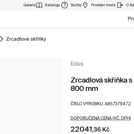
Galerie
Katalogy
Služby
Prodejní místa
O N
Pr
Zobrazit
Zrcadlové skříňky
Eidos
Zrcadlová skříňka s 
800 mm
ČÍSLO VÝROBKU:
A857379472
DOPORUČENÁ CENA (VČ. DPH)
22041
,36 Kč