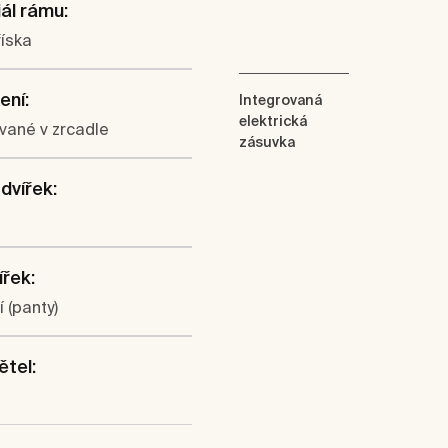
ál rámu:
íska
ení:
Integrovaná
elektrická
vané v zrcadle
zásuvka
dvířek:
ířek:
í (panty)
ětel: