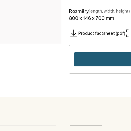
Rozměry
(length, width, height)
800 x 146 x 700 mm
Product factsheet (pdf)