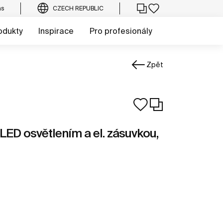
ás
CZECH REPUBLIC
odukty
Inspirace
Pro profesionály
Zpět
LED osvětlením a el. zásuvkou,