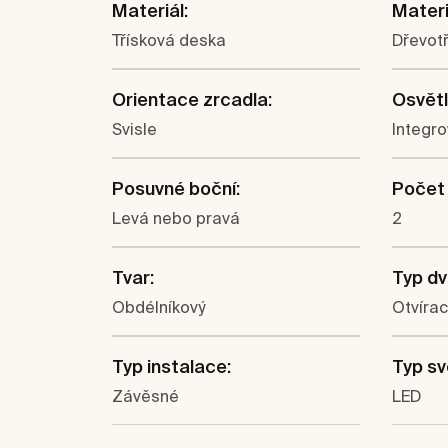
Materiál:
Materi
Třísková deska
Dřevotř
Orientace zrcadla:
Osvětl
Svisle
Integro
Posuvné boční:
Počet 
Levá nebo pravá
2
Tvar:
Typ dv
Obdélníkový
Otvírac
Typ instalace:
Typ sv
Závěsné
LED