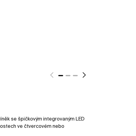
říněk se špičkovým integrovaným LED
likostech ve čtvercovém nebo