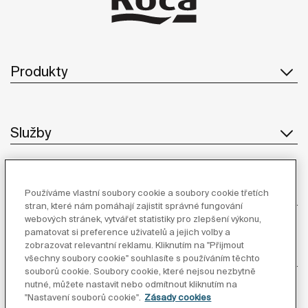
Produkty
Služby
O Společnosti
Používáme vlastní soubory cookie a soubory cookie třetích
stran, které nám pomáhají zajistit správné fungování
webových stránek, vytvářet statistiky pro zlepšení výkonu,
pamatovat si preference uživatelů a jejich volby a
zobrazovat relevantní reklamu. Kliknutím na "Přijmout
Inspirace
všechny soubory cookie" souhlasíte s používáním těchto
souborů cookie. Soubory cookie, které nejsou nezbytně
nutné, můžete nastavit nebo odmítnout kliknutím na
Sledujte nás
"Nastavení souborů cookie".
Zásady cookies