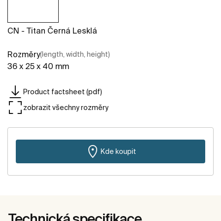
CN - Titan Černá Lesklá
Rozměry
(length, width, height)
36 x 25 x 40 mm
Product factsheet (pdf)
zobrazit všechny rozměry
Kde koupit
Technická specifikace