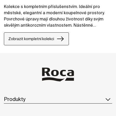
Kolekce s kompletním příslušenstvím. Ideální pro
městské, elegantní a moderní koupelnové prostory.
Povrchové úpravy mají dlouhou životnost díky svým
skvělým antikorozním vlastnostem. Nástěnné
příslušenství lze snadno upevnit pomocí šroubů.
Součástí produktů je instalační sada.
Zobrazit kompletní kolekci
Produkty