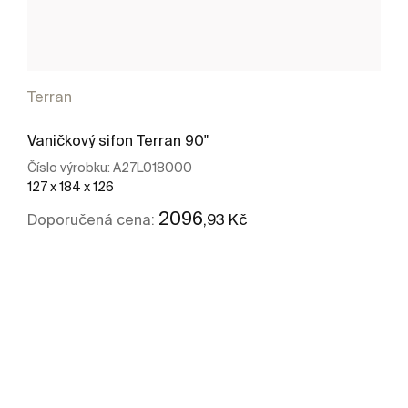
Terran
Vaničkový sifon Terran 90"
Číslo výrobku:
A27L018000
127 x 184 x 126
2096
,93 Kč
Doporučená cena:
Kde koupit
Zobrazit více