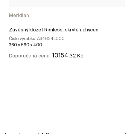
Meridian
Závěsný klozet Rimless, skryté uchycení
Číslo výrobku:
A34624L000
360 x 560 x 400
10154
,32 Kč
Doporučená cena:
Kde koupit
Zobrazit více