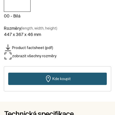
00 - Bílá
Rozměry
(length, width, height)
447 x 367 x 46 mm
Product factsheet (pdf)
zobrazit všechny rozměry
Kde koupit
Technická specifikace