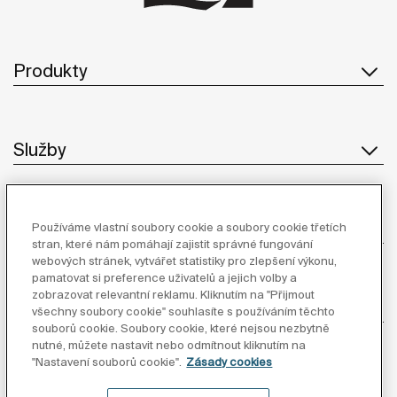
Produkty
Služby
O Společnosti
Používáme vlastní soubory cookie a soubory cookie třetích
stran, které nám pomáhají zajistit správné fungování
webových stránek, vytvářet statistiky pro zlepšení výkonu,
pamatovat si preference uživatelů a jejich volby a
zobrazovat relevantní reklamu. Kliknutím na "Přijmout
Inspirace
všechny soubory cookie" souhlasíte s používáním těchto
souborů cookie. Soubory cookie, které nejsou nezbytně
nutné, můžete nastavit nebo odmítnout kliknutím na
Sledujte nás
"Nastavení souborů cookie".
Zásady cookies