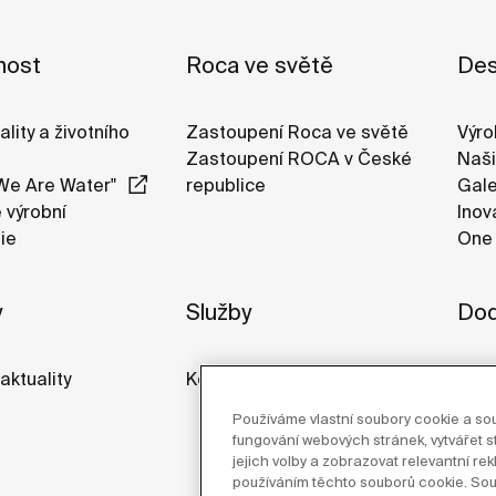
nost
Roca ve světě
Des
ality a životního
Zastoupení Roca ve světě
Výro
Zastoupení ROCA v České
Naši
We Are Water"
republice
Gale
 výrobní
Inov
ie
One 
y
Služby
Dod
aktuality
Kontakt
Používáme vlastní soubory cookie a sou
fungování webových stránek, vytvářet st
jejich volby a zobrazovat relevantní re
používáním těchto souborů cookie. Sou